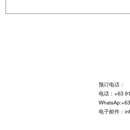
Office Address:
预订电话：
电话：+63 917
Cebu Yacht Club
WhatsAp:+63
F. Martir St, Lapu Lapu, 6015
电子邮件：
i
Cebu, Philippines