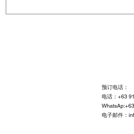
Office Address:
预订电话：
电话：+63 917
Cebu Yacht Club
WhatsAp:+63
F. Martir St, Lapu Lapu, 6015
电子邮件：
i
Cebu, Philippines