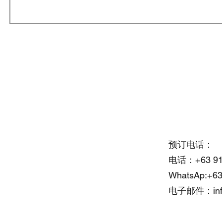
Office Address:
预订电话：
电话：+63 917
Cebu Yacht Club
WhatsAp:+63
F. Martir St, Lapu Lapu, 6015
电子邮件：
i
Cebu, Philippines