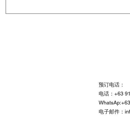
Office Address:
预订电话：
电话：+63 917
Cebu Yacht Club
WhatsAp:+63
F. Martir St, Lapu Lapu, 6015
电子邮件：
i
Cebu, Philippines